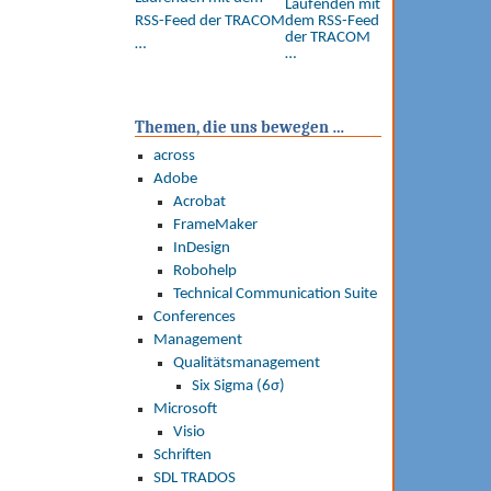
RSS-Feed der TRACOM
…
Themen, die uns bewegen …
across
Adobe
Acrobat
FrameMaker
InDesign
Robohelp
Technical Communication Suite
Conferences
Management
Qualitätsmanagement
Six Sigma (6σ)
Microsoft
Visio
Schriften
SDL TRADOS