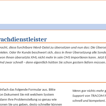
rachdienstleister
racht, diese furchtbare Word-Datei zu übersetzen und nun das: Die Überse
ielen. Oder Ihr Kunde beschwert sich, dass in Ihrer Übersetzung alle Sonder­
 von Ihnen übersetzte XML nicht mehr in sein CMS importieren kann. Jetzt 
Und zwar schnell – denn eigentlich hätten Sie schon gestern liefern müssen.
 einfach das folgende Formular aus. Bitte
Wenn gar nichts mehr g
 von Dokument Sie mit welchem System
Support von TRACOM hi
 dann Ihre Problemstellung so genau wie
schnell und kompetent.
ionen Sie uns geben, desto schneller können