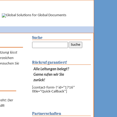
Suche
tzung lässt
­­zeichen
Rückruf garantiert!
brauchen Sie
Alle Leitungen belegt?
Gerne rufen wir Sie
zurück!
[contact-form-7 id="1716"
title="Quick-Callback"]
eht: Der
lft
Partnerschaften