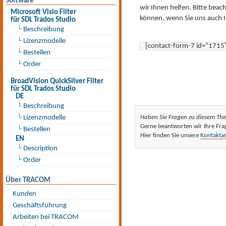
Software
wir Ihnen helfen. Bitte beac
Microsoft Visio Filter
können, wenn Sie uns auch 
für SDL Trados Studio
└ Beschreibung
└ Lizenzmodelle
[contact-form-7 id=”1715
└ Bestellen
└ Order
BroadVision QuickSilver Filter
für SDL Trados Studio
DE
└ Beschreibung
└ Lizenzmodelle
Haben Sie Fragen zu diesem Th
Gerne beantworten wir Ihre Fra
└ Bestellen
Hier finden Sie unsere
Kontakta
EN
└ Description
└ Order
Über TRACOM
Kunden
Geschäftsführung
Arbeiten bei TRACOM