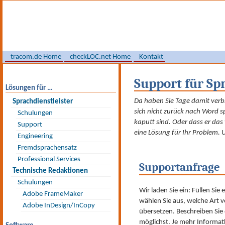
tracom.de Home
checkLOC.net Home
Kontakt
Support für Sp
Lösungen für …
Da haben Sie Tage damit verb
Sprach­dienst­leister
sich nicht zurück nach Word sp
Schulungen
kaputt sind. Oder dass er das
Support
eine Lösung für Ihr Problem. 
Engineering
Fremdsprachensatz
Professional Services
Supportanfrage
Technische Redaktionen
Schulungen
Wir laden Sie ein: Füllen Sie
Adobe FrameMaker
wählen Sie aus, welche Art
Adobe InDesign/InCopy
übersetzen. Beschreiben Sie
möglichst. Je mehr Informat