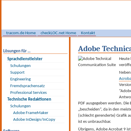
tracom.de Home
checkLOC.net Home
Kontakt
Adobe Technica
Lösungen für …
Heute 
Sprach­dienst­leister
veröffe
Schulungen
Support
Neben 
Acroba
Engineering
Versio
Fremdsprachensatz
“Adobe
Professional Services
Antwor
Technische Redaktionen
PDF ausgegeben werden. Die Er
Schulungen
„bescheiden“, da in den meiste
Adobe FrameMaker
(schlecht gerenderte) Grafik 
Adobe InDesign/InCopy
ist es unbrauchbar.
Übrigens, Adobe Acrobat 9 ist