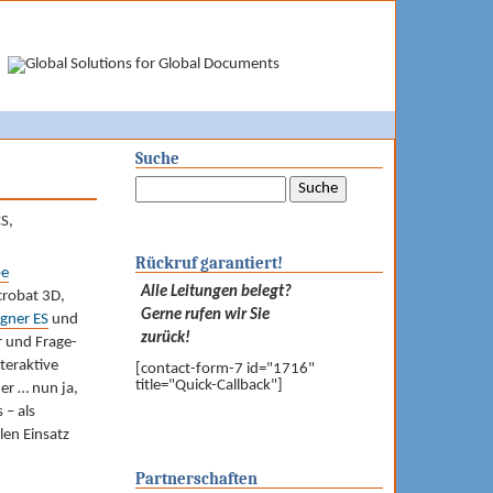
Suche
CS,
Rückruf garantiert!
e
Alle Leitungen belegt?
crobat 3D,
Gerne rufen wir Sie
igner ES
und
zurück!
r und Frage-
teraktive
[contact-form-7 id="1716"
title="Quick-Callback"]
er … nun ja,
 – als
len Einsatz
Partnerschaften