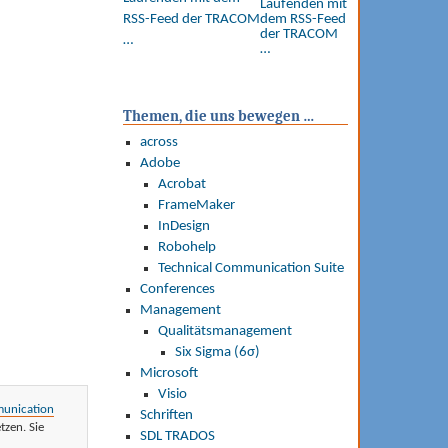
RSS-Feed der TRACOM
…
Themen, die uns bewegen …
across
Adobe
Acrobat
FrameMaker
InDesign
Robohelp
Technical Communication Suite
Conferences
Management
Qualitätsmanagement
Six Sigma (6σ)
Microsoft
Visio
munication
Schriften
tzen. Sie
SDL TRADOS