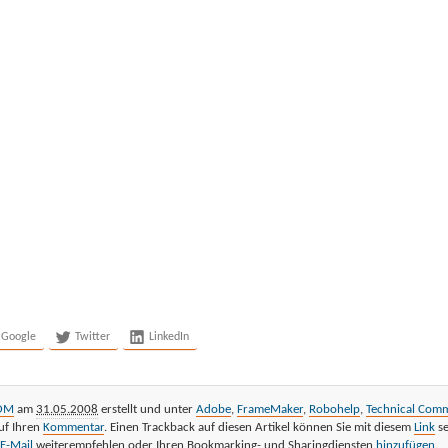
Google
Twitter
LinkedIn
OM
am
31.05.2008
erstellt und unter
Adobe
,
FrameMaker
,
Robohelp
,
Technical Com
uf Ihren
Kommentar
. Einen Trackback auf diesen Artikel können Sie mit diesem
Link
se
E-Mail
weiterempfehlen oder Ihren Bookmarking- und Sharingdiensten
hinzufügen
.