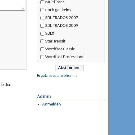
MultiTrans
noch gar keins
SDL TRADOS 2007
SDL TRADOS 2009
SDLX
Star Transit
Wordfast Classic
Wordfast Professional
Ergebnisse ansehen …
ie den
Admin
Anmelden