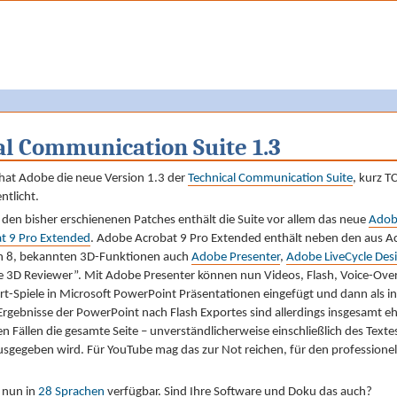
l Communication Suite 1.3
hat Adobe die neue Version 1.3 der
Technical Communication Suite
, kurz T
ntlicht.
den bisher erschienenen Patches enthält die Suite vor allem das neue
Adob
t 9 Pro Extended
. Adobe Acrobat 9 Pro Extended enthält neben den aus A
n 8, bekannten 3D-Funktionen auch
Adobe Presenter
,
Adobe LiveCycle Des
 3D Reviewer”. Mit Adobe Presenter können nun Videos, Flash, Voice-Ove
t-Spiele in Microsoft PowerPoint Präsentationen eingefügt und dann als in
gebnisse der PowerPoint nach Flash Exportes sind allerdings insgesamt eh
n Fällen die gesamte Seite – unverständlicherweise einschließlich des Textes
ausgegeben wird. Für YouTube mag das zur Not reichen, für den professionel
 nun in
28 Sprachen
verfügbar. Sind Ihre Software und Doku das auch?