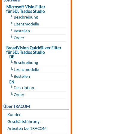
Software
Microsoft Visio Filter
für SDL Trados Studio
└ Beschreibung
└ Lizenzmodelle
└ Bestellen
└ Order
BroadVision QuickSilver Filter
für SDL Trados Studio
DE
└ Beschreibung
└ Lizenzmodelle
└ Bestellen
EN
└ Description
└ Order
Über TRACOM
Kunden
Geschäftsführung
Arbeiten bei TRACOM