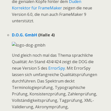
die genialen Köpfe hinter dem
Duden
Korrektor für FrameMaker
zeigen die neue
Version 6.0, die nun auch FrameMaker 9
unterstützt.
D.O.G. GmbH
(Halle 4)
Und gleich noch mal das Thema sprachliche
Qualität: An Stand 434/424 zeigt die DOG die
neue Version 5 des
ErrorSpy
. Mit ErrorSpy
lassen sich umfangreiche Qualitäts­prüfungen
durchführen. Das Spektrum deckt
Terminologie­prüfung, Typographische
Prüfung, Konsistenz­prüfung, Zahlen­prüfung,
Vollständigkeits­prüfung, Ta­gprüfung, XML-
Validierung, Akronym­prüfung,