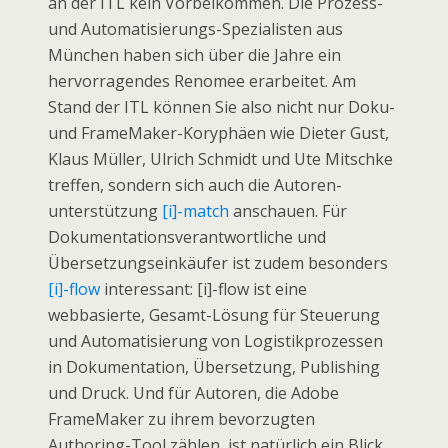
an der ITL kein Vorbeikommen. Die Prozess-
und Automatisierungs-Spezialisten aus
München haben sich über die Jahre ein
hervorragendes Renomee erarbeitet. Am
Stand der ITL können Sie also nicht nur Doku-
und FrameMaker-Koryphäen wie Dieter Gust,
Klaus Müller, Ulrich Schmidt und Ute Mitschke
treffen, sondern sich auch die Autoren­
unterstützung
[i]-match
anschauen. Für
Dokumentations­verantwortliche und
Übersetzungs­einkäufer ist zudem besonders
[i]-flow
interessant: [i]-flow ist eine
webbasierte, Gesamt-Lösung für Steuerung
und Automatisierung von Logistik­prozessen
in Dokumentation, Übersetzung, Publishing
und Druck. Und für Autoren, die Adobe
FrameMaker zu ihrem bevorzugten
Authoring-Tool zählen, ist natürlich ein Blick