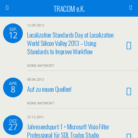
TRACOM e.K.
12.09.2013
SEP.
12
Localization Standards Day at Localization
World Silicon Valley 2013 – Using
Standards to Improve Workflow
KEINE ANTWORT
08.04.2013
APR.
8
Auf zu neuen Quellen!
KEINE ANTWORT
27.12.2011
DEZ.
27
Jahresendspurt: 1 × Microsoft Visio Filter
Professional für SDL Trados Studio